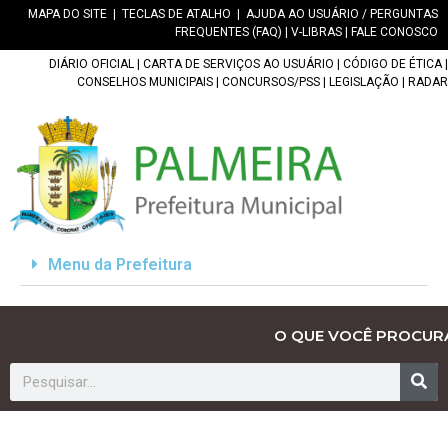
MAPA DO SITE
|
TECLAS DE ATALHO
|
AJUDA AO USUÁRIO / PERGUNTAS
FREQUENTES (FAQ)
|
V-LIBRAS
|
FALE CONOSCO
DIÁRIO OFICIAL
|
CARTA DE SERVIÇOS AO USUÁRIO
|
CÓDIGO DE ÉTICA
|
CONSELHOS MUNICIPAIS
|
CONCURSOS/PSS
|
LEGISLAÇÃO
|
RADAR
Menu da Prefeitura
O QUE VOCÊ PROCUR