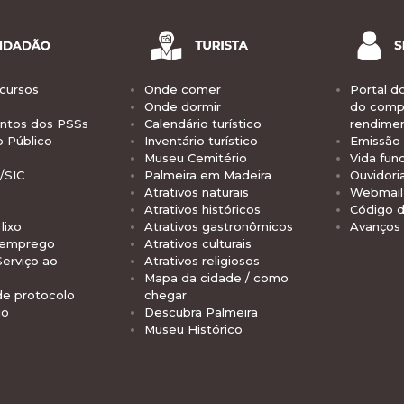
cursos
Onde comer
Portal d
Onde dormir
do comp
tos dos PSSs
Calendário turístico
rendime
o Público
Inventário turístico
Emissão 
Museu Cemitério
Vida func
/SIC
Palmeira em Madeira
Ouvidori
Atrativos naturais
Webmail 
Atrativos históricos
Código d
lixo
Atrativos gastronômicos
Avanços
 emprego
Atrativos culturais
Serviço ao
Atrativos religiosos
Mapa da cidade / como
de protocolo
chegar
io
Descubra Palmeira
Museu Histórico