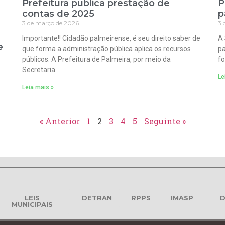
Prefeitura publica prestação de
P
contas de 2025
p
3 de março de 2026
3 
Importante!! Cidadão palmeirense, é seu direito saber de
A 
e
que forma a administração pública aplica os recursos
pa
públicos. A Prefeitura de Palmeira, por meio da
fo
Secretaria
Le
Leia mais »
« Anterior
1
2
3
4
5
Seguinte »
LEIS
DETRAN
RPPS
IMASP
D
MUNICIPAIS