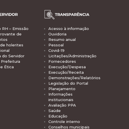
o RH – Emissão
Acesso à informação
rovante de
Ouvidoria
ntos
Resumo anual
de holerites
Pessoal
ional
Covid-19
a do Servidor
Licitações/Administração
Prefeitura
Fornecedores
e Ética
Execução/Despesa
Execução/Receita
Demonstrações/Relatórios
Legislação do Portal
Planejamento
Informações
institucionais
Avaliação PPA
Saúde
Educação
Controle interno
Conselhos municipais