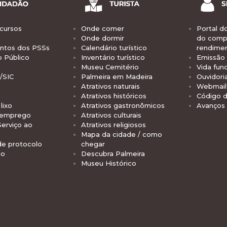
cursos
Onde comer
Portal d
Onde dormir
do comp
tos dos PSSs
Calendário turístico
rendime
o Público
Inventário turístico
Emissão 
Museu Cemitério
Vida func
/SIC
Palmeira em Madeira
Ouvidori
Atrativos naturais
Webmail 
Atrativos históricos
Código d
lixo
Atrativos gastronômicos
Avanços
 emprego
Atrativos culturais
Serviço ao
Atrativos religiosos
Mapa da cidade / como
de protocolo
chegar
io
Descubra Palmeira
Museu Histórico