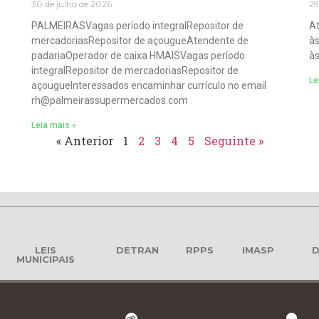
30 de julho de 2026
29
PALMEIRASVagas período integralRepositor de
At
mercadoriasRepositor de açougueAtendente de
às
padariaOperador de caixa HMAISVagas período
às
integralRepositor de mercadoriasRepositor de
Le
açougueInteressados encaminhar currículo no email
rh@palmeirassupermercados.com
Leia mais »
« Anterior
1
2
3
4
5
Seguinte »
LEIS
DETRAN
RPPS
IMASP
D
MUNICIPAIS