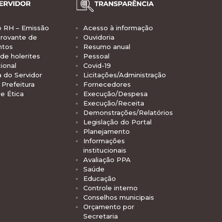
o RH – Emissão
Acesso à informação
rovante de
Ouvidoria
ntos
Resumo anual
de holerites
Pessoal
ional
Covid-19
a do Servidor
Licitações/Administração
Prefeitura
Fornecedores
e Ética
Execução/Despesa
Execução/Receita
Demonstrações/Relatórios
Legislação do Portal
Planejamento
Informações
institucionais
Avaliação PPA
Saúde
Educação
Controle interno
Conselhos municipais
Orçamento por
Secretaria