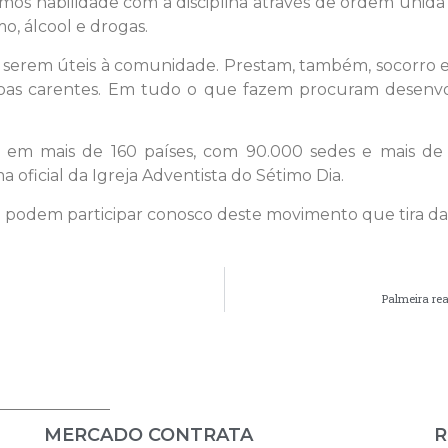
mos habilidade com a disciplina através de ordem unida 
, álcool e drogas.
erem úteis à comunidade. Prestam, também, socorro e
oas carentes. Em tudo o que fazem procuram desenvolv
em mais de 160 países, com 90.000 sedes e mais de 1
oficial da Igreja Adventista do Sétimo Dia.
 podem participar conosco deste movimento que tira da d
Palmeira rea
MERCADO CONTRATA
R