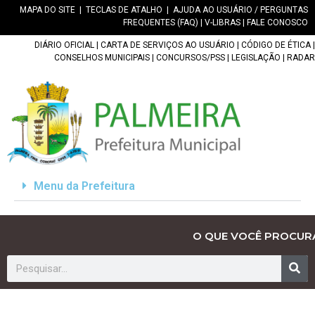
MAPA DO SITE
|
TECLAS DE ATALHO
|
AJUDA AO USUÁRIO / PERGUNTAS
FREQUENTES (FAQ)
|
V-LIBRAS
|
FALE CONOSCO
DIÁRIO OFICIAL
|
CARTA DE SERVIÇOS AO USUÁRIO
|
CÓDIGO DE ÉTICA
|
CONSELHOS MUNICIPAIS
|
CONCURSOS/PSS
|
LEGISLAÇÃO
|
RADAR
Menu da Prefeitura
O QUE VOCÊ PROCUR