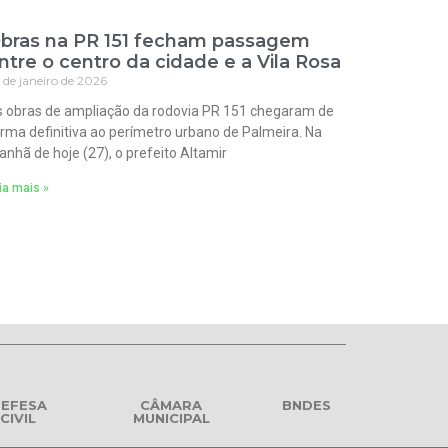
bras na PR 151 fecham passagem
ntre o centro da cidade e a Vila Rosa
 de janeiro de 2026
 obras de ampliação da rodovia PR 151 chegaram de
rma definitiva ao perímetro urbano de Palmeira. Na
nhã de hoje (27), o prefeito Altamir
ia mais »
EFESA
CÂMARA
BNDES
CIVIL
MUNICIPAL