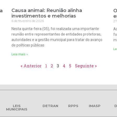
Causa animal: Reunião alinha
ra
O
investimentos e melhorias
e
6 de fevereiro de 2026
27
Nesta quinta-feira (05), foi realizada uma importante
As
reunião entre representantes de entidades protetoras,
fo
autoridades e a gestão municipal para tratar do avanço
ma
de políticas públicas
Le
Leia mais »
« Anterior
1
2
3
4
5
Seguinte »
LEIS
DETRAN
RPPS
IMASP
D
MUNICIPAIS