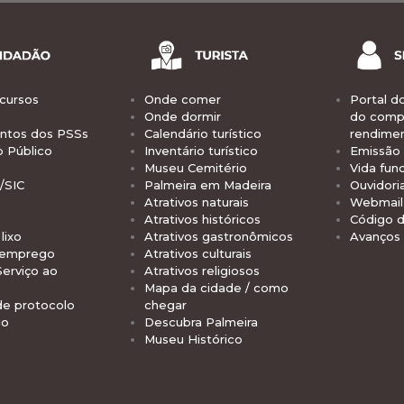
cursos
Onde comer
Portal d
Onde dormir
do comp
tos dos PSSs
Calendário turístico
rendime
o Público
Inventário turístico
Emissão 
Museu Cemitério
Vida func
/SIC
Palmeira em Madeira
Ouvidori
Atrativos naturais
Webmail 
Atrativos históricos
Código d
lixo
Atrativos gastronômicos
Avanços
 emprego
Atrativos culturais
Serviço ao
Atrativos religiosos
Mapa da cidade / como
de protocolo
chegar
io
Descubra Palmeira
Museu Histórico