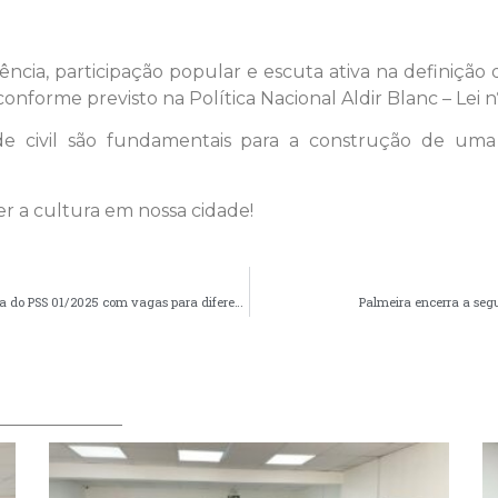
ncia, participação popular e escuta ativa na definição da
conforme previsto na Política Nacional Aldir Blanc – Lei n
e civil são fundamentais para a construção de uma po
cer a cultura em nossa cidade!
Secretaria Municipal de Educação divulga edital de abertura do PSS 01/2025 com vagas para diferentes cargos!
Palmeira encerra a seg