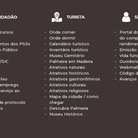
cursos
Onde comer
Portal d
Onde dormir
do comp
tos dos PSSs
Calendário turístico
rendime
o Público
Inventário turístico
Emissão 
Museu Cemitério
Vida func
/SIC
Palmeira em Madeira
Ouvidori
Atrativos naturais
Webmail 
Atrativos históricos
Código d
lixo
Atrativos gastronômicos
Avanços
 emprego
Atrativos culturais
Serviço ao
Atrativos religiosos
Mapa da cidade / como
de protocolo
chegar
io
Descubra Palmeira
Museu Histórico