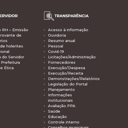
o RH – Emissão
Acesso à informação
rovante de
Ouvidoria
ntos
Resumo anual
de holerites
Pessoal
ional
Covid-19
a do Servidor
Licitações/Administração
Prefeitura
Fornecedores
e Ética
Execução/Despesa
Execução/Receita
Demonstrações/Relatórios
Legislação do Portal
Planejamento
Informações
institucionais
Avaliação PPA
Saúde
Educação
Controle interno
Conselhos municipais