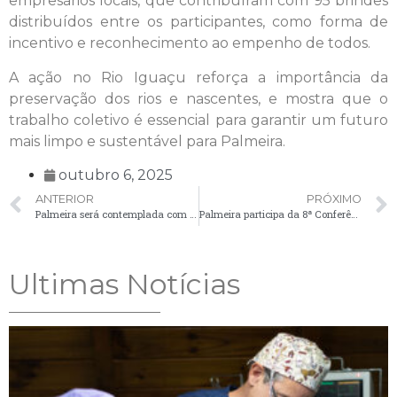
empresários locais, que contribuíram com 95 brindes
distribuídos entre os participantes, como forma de
incentivo e reconhecimento ao empenho de todos.
A ação no Rio Iguaçu reforça a importância da
preservação dos rios e nascentes, e mostra que o
trabalho coletivo é essencial para garantir um futuro
mais limpo e sustentável para Palmeira.
outubro 6, 2025
ANTERIOR
PRÓXIMO
Palmeira será contemplada com investimentos do programa Acelera Já Paraná
Palmeira participa da 8ª Conferência Estadual dos Direitos da Pessoa Idosa e se destaca como referência no Paraná
Ultimas Notícias