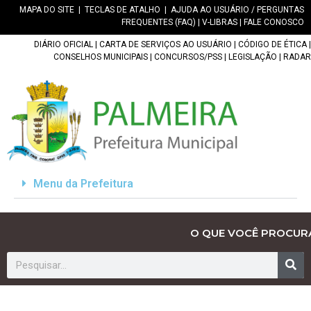
MAPA DO SITE
|
TECLAS DE ATALHO
|
AJUDA AO USUÁRIO / PERGUNTAS
FREQUENTES (FAQ)
|
V-LIBRAS
|
FALE CONOSCO
DIÁRIO OFICIAL
|
CARTA DE SERVIÇOS AO USUÁRIO
|
CÓDIGO DE ÉTICA
|
CONSELHOS MUNICIPAIS
|
CONCURSOS/PSS
|
LEGISLAÇÃO
|
RADAR
Menu da Prefeitura
O QUE VOCÊ PROCUR