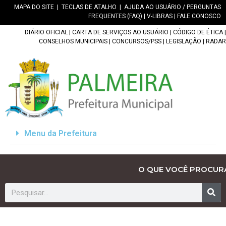
MAPA DO SITE
|
TECLAS DE ATALHO
|
AJUDA AO USUÁRIO / PERGUNTAS
FREQUENTES (FAQ)
|
V-LIBRAS
|
FALE CONOSCO
DIÁRIO OFICIAL
|
CARTA DE SERVIÇOS AO USUÁRIO
|
CÓDIGO DE ÉTICA
|
CONSELHOS MUNICIPAIS
|
CONCURSOS/PSS
|
LEGISLAÇÃO
|
RADAR
Menu da Prefeitura
O QUE VOCÊ PROCUR