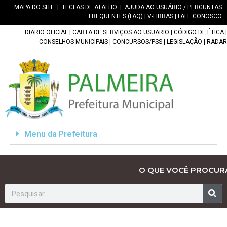
MAPA DO SITE
|
TECLAS DE ATALHO
|
AJUDA AO USUÁRIO / PERGUNTAS
FREQUENTES (FAQ)
|
V-LIBRAS
|
FALE CONOSCO
DIÁRIO OFICIAL
|
CARTA DE SERVIÇOS AO USUÁRIO
|
CÓDIGO DE ÉTICA
|
CONSELHOS MUNICIPAIS
|
CONCURSOS/PSS
|
LEGISLAÇÃO
|
RADAR
Menu da Prefeitura
O QUE VOCÊ PROCUR