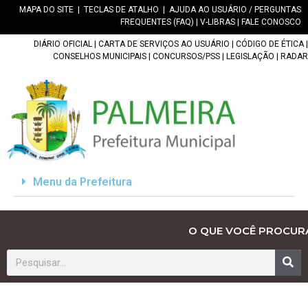
MAPA DO SITE
|
TECLAS DE ATALHO
|
AJUDA AO USUÁRIO / PERGUNTAS
FREQUENTES (FAQ)
|
V-LIBRAS
|
FALE CONOSCO
DIÁRIO OFICIAL
|
CARTA DE SERVIÇOS AO USUÁRIO
|
CÓDIGO DE ÉTICA
|
CONSELHOS MUNICIPAIS
|
CONCURSOS/PSS
|
LEGISLAÇÃO
|
RADAR
Menu da Prefeitura
O QUE VOCÊ PROCUR