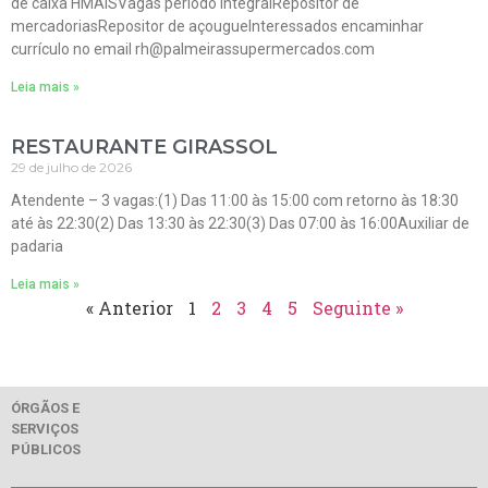
de caixa HMAISVagas período integralRepositor de
mercadoriasRepositor de açougueInteressados encaminhar
currículo no email rh@palmeirassupermercados.com
Leia mais »
RESTAURANTE GIRASSOL
29 de julho de 2026
Atendente – 3 vagas:(1) Das 11:00 às 15:00 com retorno às 18:30
até às 22:30(2) Das 13:30 às 22:30(3) Das 07:00 às 16:00Auxiliar de
padaria
Leia mais »
« Anterior
1
2
3
4
5
Seguinte »
ÓRGÃOS E
SERVIÇOS
PÚBLICOS