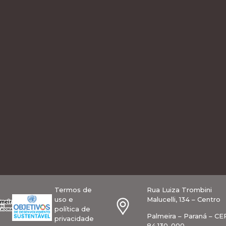
Termos de
Rua Luiza Trombini
uso e
Malucelli, 134 – Centro
política de
Palmeira – Paraná – CE
privacidade
84.130-000