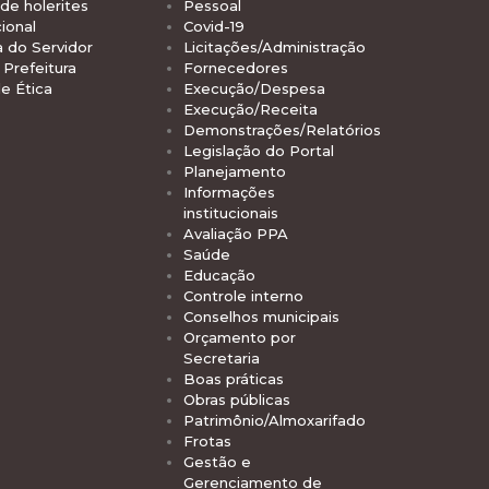
de holerites
Pessoal
ional
Covid-19
a do Servidor
Licitações/Administração
Prefeitura
Fornecedores
e Ética
Execução/Despesa
Execução/Receita
Demonstrações/Relatórios
Legislação do Portal
Planejamento
Informações
institucionais
Avaliação PPA
Saúde
Educação
Controle interno
Conselhos municipais
Orçamento por
Secretaria
Boas práticas
Obras públicas
Patrimônio/Almoxarifado
Frotas
Gestão e
Gerenciamento de