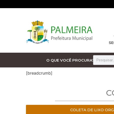
O QUE VOCÊ PROCURA?
[breadcrumb]
C
COLETA DE LIXO OR