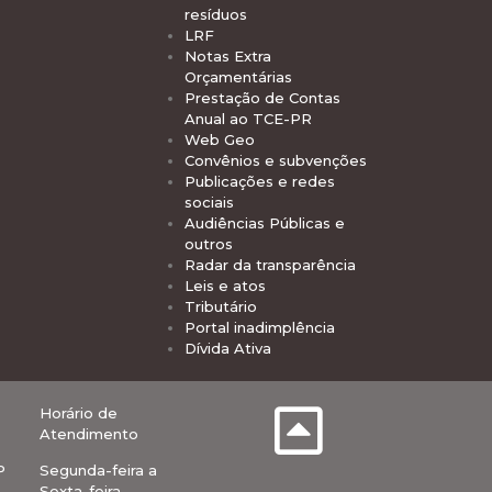
resíduos
LRF
Notas Extra
Orçamentárias
Prestação de Contas
Anual ao TCE-PR
Web Geo
Convênios e subvenções
Publicações e redes
sociais
Audiências Públicas e
outros
Radar da transparência
Leis e atos
Tributário
Portal inadimplência
Dívida Ativa
Horário de
Atendimento
P
Segunda-feira a
Sexta-feira