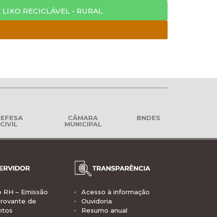
 LIXO RECICLÁVEL - RURAL
EFESA
CÂMARA
BNDES
CIVIL
MUNICIPAL
o RH – Emissão
Acesso à informação
rovante de
Ouvidoria
ntos
Resumo anual