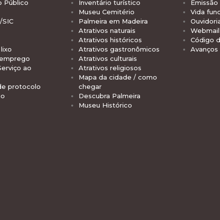
o Público
Inventário turístico
Emissão 
Museu Cemitério
Vida func
/SIC
Palmeira em Madeira
Ouvidori
Atrativos naturais
Webmail 
Atrativos históricos
Código d
lixo
Atrativos gastronômicos
Avanços
 emprego
Atrativos culturais
Serviço ao
Atrativos religiosos
Mapa da cidade / como
de protocolo
chegar
io
Descubra Palmeira
Museu Histórico