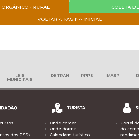
 ORGÂNICO - RURAL
COLETA DE
VOLTAR À PAGINA INICIAL
LEIS
DETRAN
RPPS
IMASP
D
MUNICIPAIS
cursos
Onde comer
Portal d
Onde dormir
do comp
tos dos PSSs
Calendário turístico
rendime