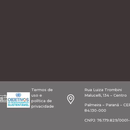
Termos de
Rua Luiza Trombini
uso e
Malucelli, 134 – Centro
política de
Palmeira – Paraná – CE
privacidade
84.130-000
CNPJ: 76.179.829/0001