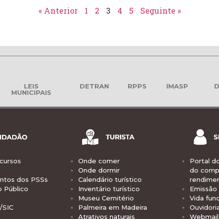
« Anterior
1
2
3
4
5
Seguinte »
LEIS
DETRAN
RPPS
IMASP
D
MUNICIPAIS
cursos
Onde comer
Portal d
Onde dormir
do comp
tos dos PSSs
Calendário turístico
rendime
o Público
Inventário turístico
Emissão 
Museu Cemitério
Vida func
/SIC
Palmeira em Madeira
Ouvidori
Atrativos naturais
Webmail 