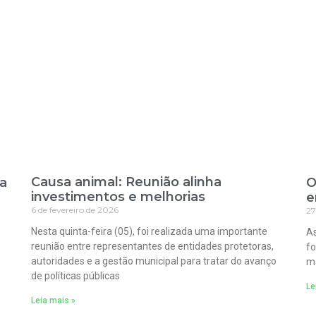
Causa animal: Reunião alinha
ra
O
investimentos e melhorias
e
6 de fevereiro de 2026
27
Nesta quinta-feira (05), foi realizada uma importante
As
reunião entre representantes de entidades protetoras,
fo
autoridades e a gestão municipal para tratar do avanço
ma
de políticas públicas
Le
Leia mais »