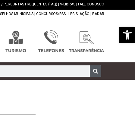
 / PERGUNTAS FREQUENTES (FAQ)
|
V-LIBRAS
|
FALE CONOSCO
SELHOS MUNICIPAIS
|
CONCURSOS/PSS
|
LEGISLAÇÃO
|
RADAR
Abrir 