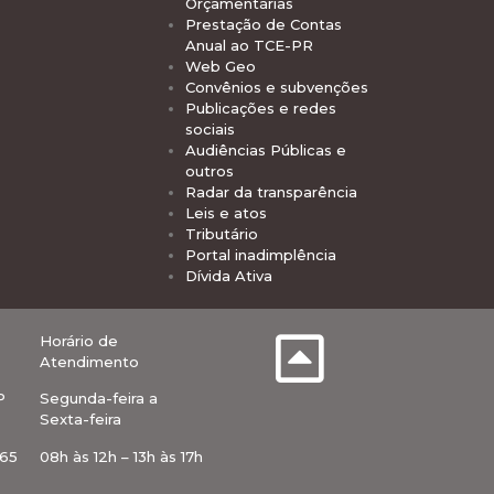
Orçamentárias
Prestação de Contas
Anual ao TCE-PR
Web Geo
Convênios e subvenções
Publicações e redes
sociais
Audiências Públicas e
outros
Radar da transparência
Leis e atos
Tributário
Portal inadimplência
Dívida Ativa
Horário de
Atendimento
P
Segunda-feira a
Sexta-feira
-65
08h às 12h – 13h às 17h