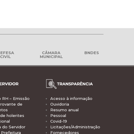
EFESA
CÂMARA
BNDES
CIVIL
MUNICIPAL
o RH – Emissão
Acesso à informação
rovante de
Ouvidoria
ntos
Resumo anual
de holerites
Pessoal
ional
Covid-19
a do Servidor
Licitações/Administração
Prefeitura
Fornecedores