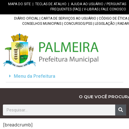
MAPA DO SITE
|
TECLAS DE ATALHO
|
AJUDA AO USUÁRIO / PERGUNTAS
FREQUENTES (FAQ)
|
V-LIBRAS
|
FALE CONOSCO
DIÁRIO OFICIAL
|
CARTA DE SERVIÇOS AO USUÁRIO
|
CÓDIGO DE ÉTICA
|
CONSELHOS MUNICIPAIS
|
CONCURSOS/PSS
|
LEGISLAÇÃO
|
RADAR
Menu da Prefeitura
O QUE VOCÊ PROCUR
[breadcrumb]