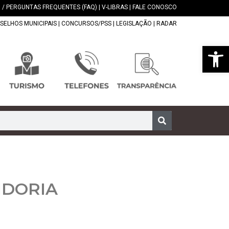
 / PERGUNTAS FREQUENTES (FAQ)
|
V-LIBRAS
|
FALE CONOSCO
SELHOS MUNICIPAIS
|
CONCURSOS/PSS
|
LEGISLAÇÃO
|
RADAR
Abrir 
IDORIA