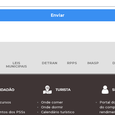
Enviar
LEIS
DETRAN
RPPS
IMASP
D
MUNICIPAIS
cursos
Onde comer
Portal d
Onde dormir
do comp
tos dos PSSs
Calendário turístico
rendime