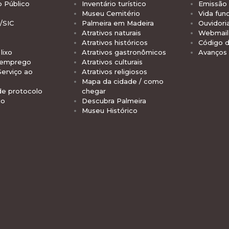
o Público
Inventário turístico
Emissão 
Museu Cemitério
Vida func
/SIC
Palmeira em Madeira
Ouvidori
Atrativos naturais
Webmail 
Atrativos históricos
Código d
lixo
Atrativos gastronômicos
Avanços
 emprego
Atrativos culturais
Serviço ao
Atrativos religiosos
Mapa da cidade / como
de protocolo
chegar
io
Descubra Palmeira
Museu Histórico