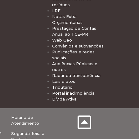
resíduos
LRF
Notas Extra
Orçamentárias
Prestação de Contas
Anual ao TCE-PR
Web Geo
Convênios e subvenções
Publicações e redes
sociais
Audiências Públicas e
outros
Radar da transparência
Leis e atos
Tributário
Portal inadimplência
Dívida Ativa
Horário de
Atendimento
P
Segunda-feira a