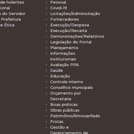
de holerites
Pessoal
ional
Covid-19
a do Servidor
Licitações/Administração
Prefeitura
Fornecedores
e Ética
Execução/Despesa
Execução/Receita
Demonstrações/Relatórios
Legislação do Portal
Planejamento
Informações
institucionais
Avaliação PPA
Saúde
Educação
Controle interno
Conselhos municipais
Orçamento por
Secretaria
Boas práticas
Obras públicas
Patrimônio/Almoxarifado
Frotas
Gestão e
Gerenciamento de