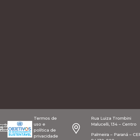
Termos de
Rua Luiza Trombini
uso e
Malucelli, 134 – Centro
política de
Palmeira – Paraná – CE
privacidade