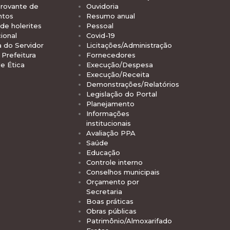
rovante de
Ouvidoria
ntos
Resumo anual
de holerites
Pessoal
ional
Covid-19
a do Servidor
Licitações/Administração
Prefeitura
Fornecedores
e Ética
Execução/Despesa
Execução/Receita
Demonstrações/Relatórios
Legislação do Portal
Planejamento
Informações
institucionais
Avaliação PPA
Saúde
Educação
Controle interno
Conselhos municipais
Orçamento por
Secretaria
Boas práticas
Obras públicas
Patrimônio/Almoxarifado