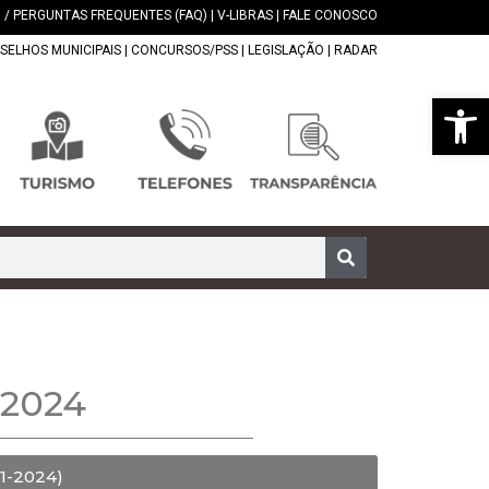
 / PERGUNTAS FREQUENTES (FAQ)
|
V-LIBRAS
|
FALE CONOSCO
SELHOS MUNICIPAIS
|
CONCURSOS/PSS
|
LEGISLAÇÃO
|
RADAR
Abrir 
2024
-2024)