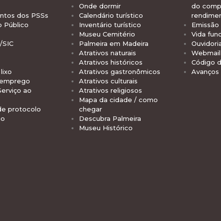
Onde dormir
do comp
tos dos PSSs
Calendário turístico
rendime
o Público
Inventário turístico
Emissão 
Museu Cemitério
Vida func
/SIC
Palmeira em Madeira
Ouvidori
Atrativos naturais
Webmail 
Atrativos históricos
Código d
lixo
Atrativos gastronômicos
Avanços
 emprego
Atrativos culturais
Serviço ao
Atrativos religiosos
Mapa da cidade / como
de protocolo
chegar
io
Descubra Palmeira
Museu Histórico