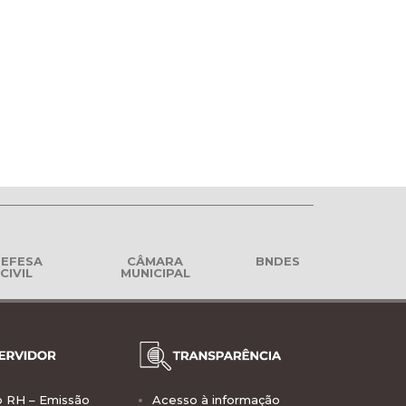
EFESA
CÂMARA
BNDES
CIVIL
MUNICIPAL
o RH – Emissão
Acesso à informação