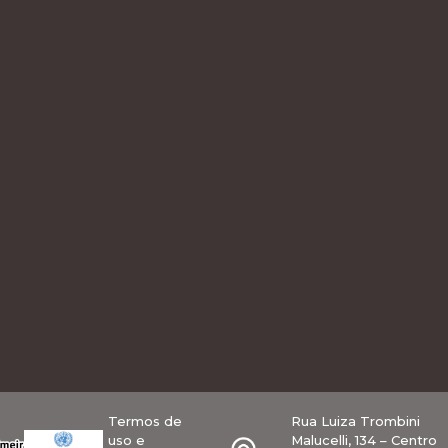
Termos de
Rua Luiza Trombini
uso e
Malucelli, 134 – Centro