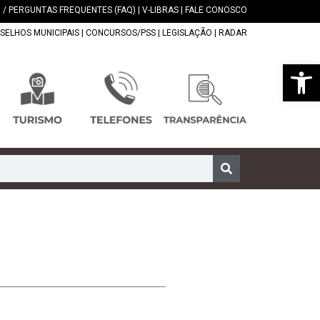
 / PERGUNTAS FREQUENTES (FAQ)
|
V-LIBRAS
|
FALE CONOSCO
SELHOS MUNICIPAIS
|
CONCURSOS/PSS
|
LEGISLAÇÃO
|
RADAR
Abrir 