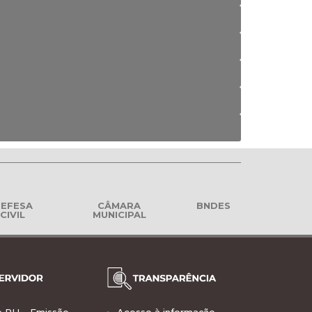
EFESA
CÂMARA
BNDES
CIVIL
MUNICIPAL
o RH – Emissão
Acesso à informação