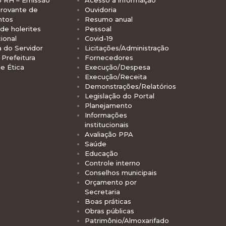
rovante de
Ouvidoria
ntos
Resumo anual
de holerites
Pessoal
ional
Covid-19
a do Servidor
Licitações/Administração
Prefeitura
Fornecedores
e Ética
Execução/Despesa
Execução/Receita
Demonstrações/Relatórios
Legislação do Portal
Planejamento
Informações
institucionais
Avaliação PPA
Saúde
Educação
Controle interno
Conselhos municipais
Orçamento por
Secretaria
Boas práticas
Obras públicas
Patrimônio/Almoxarifado