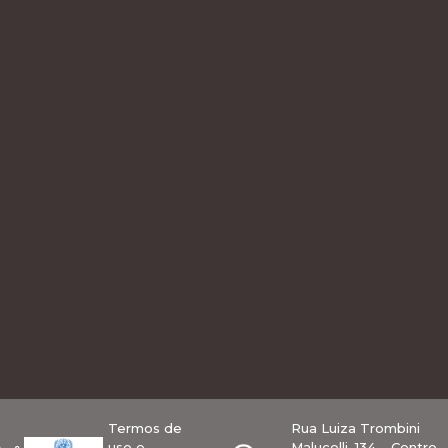
Termos de
Rua Luiza Trombini
uso e
Malucelli, 134 – Centro