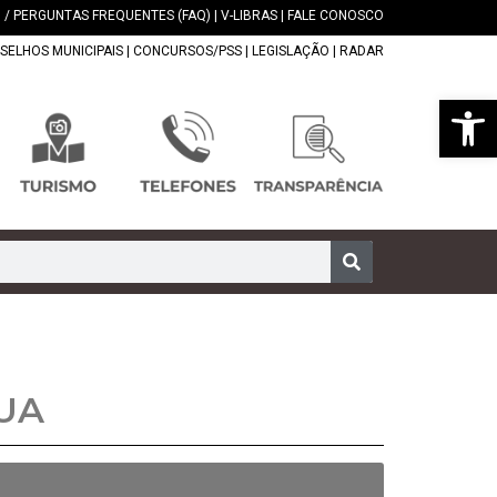
 / PERGUNTAS FREQUENTES (FAQ)
|
V-LIBRAS
|
FALE CONOSCO
SELHOS MUNICIPAIS
|
CONCURSOS/PSS
|
LEGISLAÇÃO
|
RADAR
Abrir 
UA