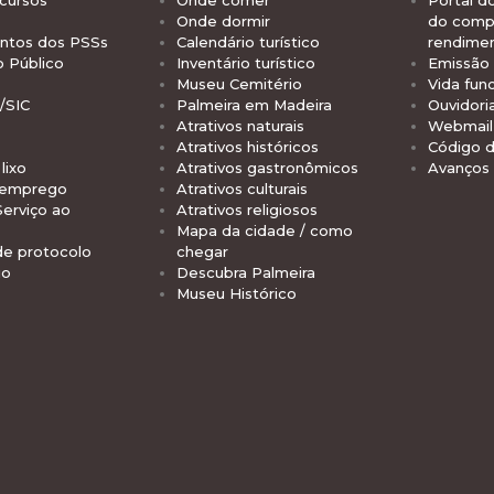
Onde dormir
do comp
tos dos PSSs
Calendário turístico
rendime
o Público
Inventário turístico
Emissão 
Museu Cemitério
Vida func
/SIC
Palmeira em Madeira
Ouvidori
Atrativos naturais
Webmail 
Atrativos históricos
Código d
lixo
Atrativos gastronômicos
Avanços
 emprego
Atrativos culturais
Serviço ao
Atrativos religiosos
Mapa da cidade / como
de protocolo
chegar
io
Descubra Palmeira
Museu Histórico