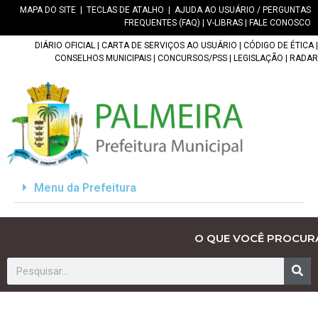
MAPA DO SITE
|
TECLAS DE ATALHO
|
AJUDA AO USUÁRIO / PERGUNTAS
FREQUENTES (FAQ)
|
V-LIBRAS
|
FALE CONOSCO
DIÁRIO OFICIAL
|
CARTA DE SERVIÇOS AO USUÁRIO
|
CÓDIGO DE ÉTICA
|
CONSELHOS MUNICIPAIS
|
CONCURSOS/PSS
|
LEGISLAÇÃO
|
RADAR
Menu da Prefeitura
O QUE VOCÊ PROCUR