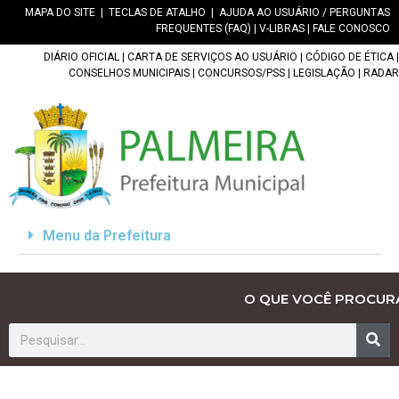
MAPA DO SITE
|
TECLAS DE ATALHO
|
AJUDA AO USUÁRIO / PERGUNTAS
FREQUENTES (FAQ)
|
V-LIBRAS
|
FALE CONOSCO
DIÁRIO OFICIAL
|
CARTA DE SERVIÇOS AO USUÁRIO
|
CÓDIGO DE ÉTICA
|
CONSELHOS MUNICIPAIS
|
CONCURSOS/PSS
|
LEGISLAÇÃO
|
RADAR
Menu da Prefeitura
O QUE VOCÊ PROCUR