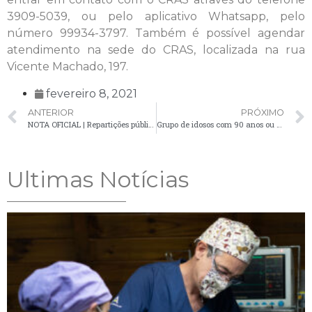
3909-5039, ou pelo aplicativo Whatsapp, pelo
número 99934-3797. Também é possível agendar
atendimento na sede do CRAS, localizada na rua
Vicente Machado, 197.
fevereiro 8, 2021
ANTERIOR
PRÓXIMO
NOTA OFICIAL | Repartições públicas municipais terão ponto facultativo na próxima semana
Grupo de idosos com 90 anos ou mais será o próximo a receber vacina contra a Covid-19
Ultimas Notícias