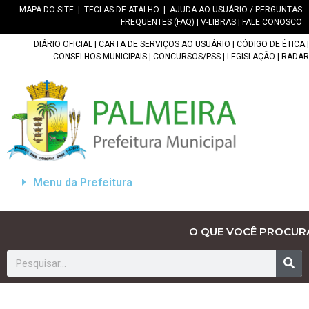
MAPA DO SITE
|
TECLAS DE ATALHO
|
AJUDA AO USUÁRIO / PERGUNTAS
FREQUENTES (FAQ)
|
V-LIBRAS
|
FALE CONOSCO
DIÁRIO OFICIAL
|
CARTA DE SERVIÇOS AO USUÁRIO
|
CÓDIGO DE ÉTICA
|
CONSELHOS MUNICIPAIS
|
CONCURSOS/PSS
|
LEGISLAÇÃO
|
RADAR
Menu da Prefeitura
O QUE VOCÊ PROCUR