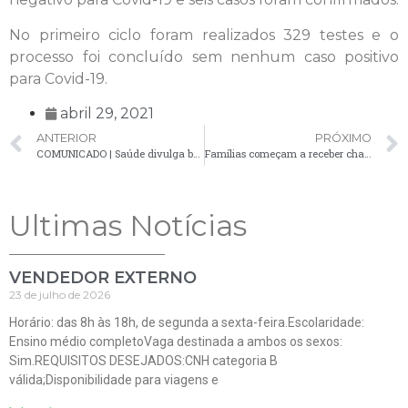
No primeiro ciclo foram realizados 329 testes e o
processo foi concluído sem nenhum caso positivo
para Covid-19.
abril 29, 2021
ANTERIOR
PRÓXIMO
COMUNICADO | Saúde divulga boletim atualizado da Covid-19 com 39 novos casos confirmados
Famílias começam a receber chaves das residências do loteamento Sol Nascente
Ultimas Notícias
VENDEDOR EXTERNO
23 de julho de 2026
Horário: das 8h às 18h, de segunda a sexta-feira.Escolaridade:
Ensino médio completoVaga destinada a ambos os sexos:
Sim.REQUISITOS DESEJADOS:CNH categoria B
válida;Disponibilidade para viagens e