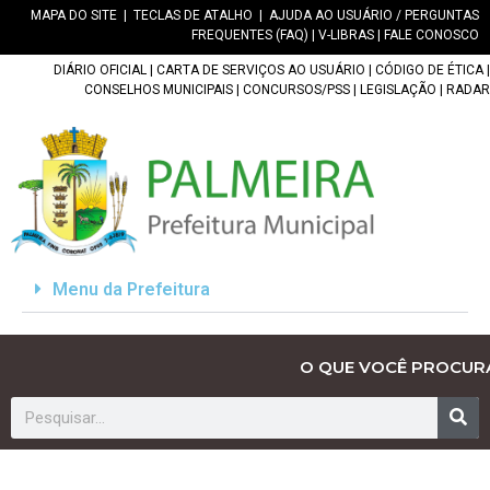
MAPA DO SITE
|
TECLAS DE ATALHO
|
AJUDA AO USUÁRIO / PERGUNTAS
FREQUENTES (FAQ)
|
V-LIBRAS
|
FALE CONOSCO
DIÁRIO OFICIAL
|
CARTA DE SERVIÇOS AO USUÁRIO
|
CÓDIGO DE ÉTICA
|
CONSELHOS MUNICIPAIS
|
CONCURSOS/PSS
|
LEGISLAÇÃO
|
RADAR
Menu da Prefeitura
O QUE VOCÊ PROCUR