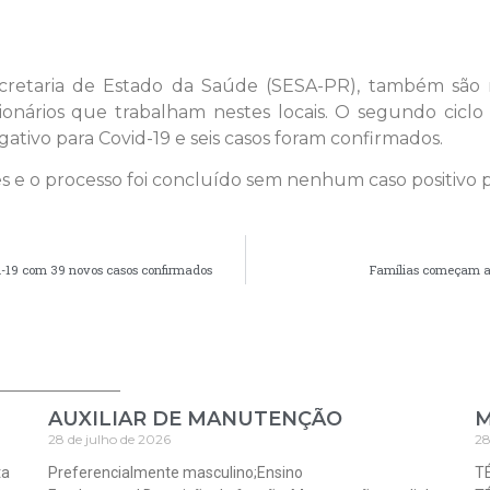
etaria de Estado da Saúde (SESA-PR), também são r
ionários que trabalham nestes locais. O segundo cic
ativo para Covid-19 e seis casos foram confirmados.
es e o processo foi concluído sem nenhum caso positivo p
-19 com 39 novos casos confirmados
Famílias começam a 
AUXILIAR DE MANUTENÇÃO
M
28 de julho de 2026
28
ta
Preferencialmente masculino;Ensino
T