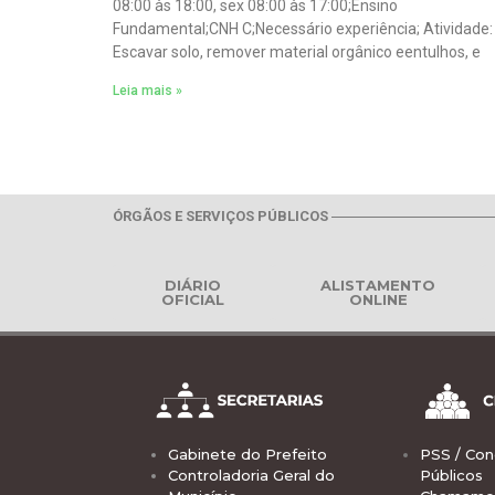
08:00 às 18:00, sex 08:00 às 17:00;Ensino
Fundamental;CNH C;Necessário experiência; Atividade:
Escavar solo, remover material orgânico eentulhos, e
Leia mais »
ÓRGÃOS E SERVIÇOS PÚBLICOS
DIÁRIO
ALISTAMENTO
OFICIAL
ONLINE
Gabinete do Prefeito
PSS / Con
Controladoria Geral do
Públicos