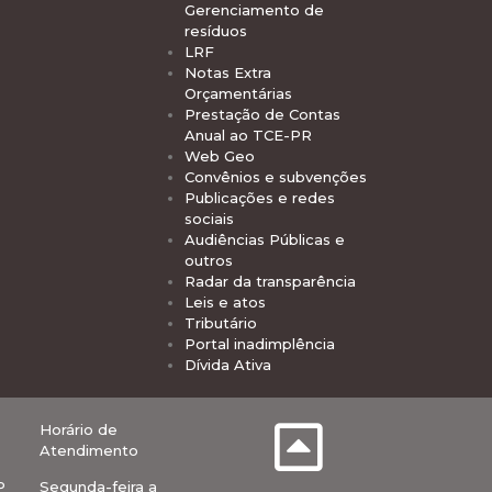
Gerenciamento de
resíduos
LRF
Notas Extra
Orçamentárias
Prestação de Contas
Anual ao TCE-PR
Web Geo
Convênios e subvenções
Publicações e redes
sociais
Audiências Públicas e
outros
Radar da transparência
Leis e atos
Tributário
Portal inadimplência
Dívida Ativa
Horário de
Atendimento
P
Segunda-feira a