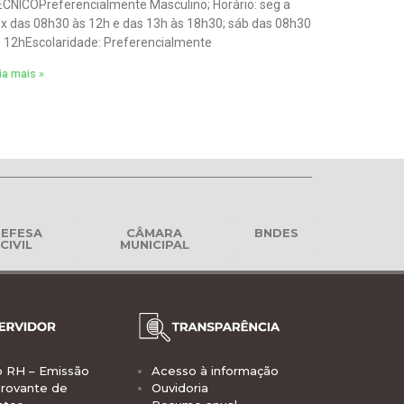
CNICOPreferencialmente Masculino; Horário: seg a
x das 08h30 às 12h e das 13h às 18h30; sáb das 08h30
 12hEscolaridade: Preferencialmente
ia mais »
EFESA
CÂMARA
BNDES
CIVIL
MUNICIPAL
o RH – Emissão
Acesso à informação
rovante de
Ouvidoria