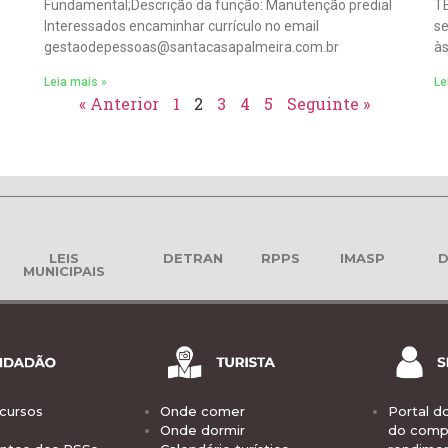
Fundamental;Descrição da função: Manutenção predial
TÉ
Interessados encaminhar currículo no email
se
gestaodepessoas@santacasapalmeira.com.br
às
Leia mais »
Le
« Anterior
1
2
3
4
5
Seguinte »
LEIS
DETRAN
RPPS
IMASP
D
MUNICIPAIS
cursos
Onde comer
Portal d
Onde dormir
do comp