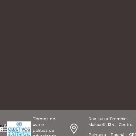
Termos de
Rua Luiza Trombini
uso e
Malucelli, 134 – Centro
política de
Palmeira – Paraná – CE
privacidade