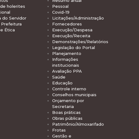
ntos
Resumo anual
de holerites
Pessoal
ional
Covid-19
a do Servidor
Licitações/Administração
Prefeitura
Fornecedores
e Ética
Execução/Despesa
Execução/Receita
Demonstrações/Relatórios
Legislação do Portal
Planejamento
Informações
institucionais
Avaliação PPA
Saúde
Educação
Controle interno
Conselhos municipais
Orçamento por
Secretaria
Boas práticas
Obras públicas
Patrimônio/Almoxarifado
Frotas
Gestão e