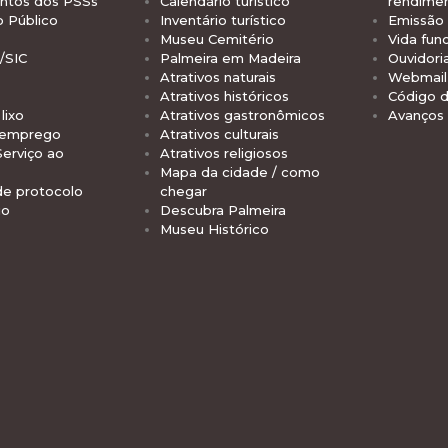
tos dos PSSs
Calendário turístico
rendime
o Público
Inventário turístico
Emissão 
Museu Cemitério
Vida func
/SIC
Palmeira em Madeira
Ouvidori
Atrativos naturais
Webmail 
Atrativos históricos
Código d
lixo
Atrativos gastronômicos
Avanços
 emprego
Atrativos culturais
Serviço ao
Atrativos religiosos
Mapa da cidade / como
de protocolo
chegar
io
Descubra Palmeira
Museu Histórico