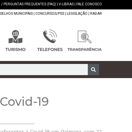
 / PERGUNTAS FREQUENTES (FAQ)
|
V-LIBRAS
|
FALE CONOSCO
SELHOS MUNICIPAIS
|
CONCURSOS/PSS
|
LEGISLAÇÃO
|
RADAR
Covid-19
 referentes à Covid-19 em Palmeira, com 22