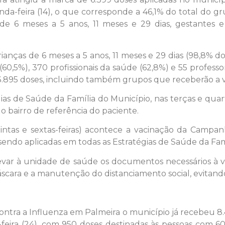
nda-feira (14), o que corresponde a 46,1% do total do g
 6 meses a 5 anos, 11 meses e 29 dias, gestantes e p
anças de 6 meses a 5 anos, 11 meses e 29 dias (98,8% do 
60,5%), 370 profissionais da saúde (62,8%) e 55 professo
r 13.895 doses, incluindo também grupos que receberão a
gias de Saúde da Família do Município, nas terças e quart
o bairro de referência do paciente.
ntas e sextas-feiras) acontece a vacinação da Campanh
ndo aplicadas em todas as Estratégias de Saúde da Famíl
evar à unidade de saúde os documentos necessários à va
scara e a manutenção do distanciamento social, evitan
ntra a Influenza em Palmeira o município já recebeu 8.
feira (24), com 950 doses destinadas às pessoas com 6