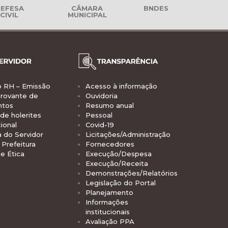
EFESA
CÂMARA
BNDES
CIVIL
MUNICIPAL
o RH – Emissão
Acesso à informação
rovante de
Ouvidoria
ntos
Resumo anual
de holerites
Pessoal
ional
Covid-19
a do Servidor
Licitações/Administração
Prefeitura
Fornecedores
e Ética
Execução/Despesa
Execução/Receita
Demonstrações/Relatórios
Legislação do Portal
Planejamento
Informações
institucionais
Avaliação PPA