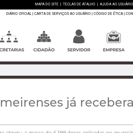
MAPA DO SITE
|
TECLAS DE ATALHO
|
AJUDA AO USUÁRIO
DIÁRIO OFICIAL
|
CARTA DE SERVIÇOS AO USUÁRIO
|
CÓDIGO DE ÉTICA
|
CON
lmeirenses já receber
a atingiu a marca de 6.399 doses aplicadas no municíp