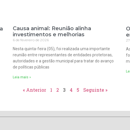
Causa animal: Reunião alinha
ra
O
investimentos e melhorias
e
6 de fevereiro de 2026
27
Nesta quinta-feira (05), foi realizada uma importante
As
reunião entre representantes de entidades protetoras,
fo
autoridades e a gestão municipal para tratar do avanço
ma
de políticas públicas
Le
Leia mais »
« Anterior
1
2
3
4
5
Seguinte »