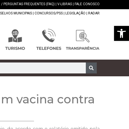
 / PERGUNTAS FREQUENTES (FAQ)
|
V-LIBRAS
|
FALE CONOSCO
SELHOS MUNICIPAIS
|
CONCURSOS/PSS
|
LEGISLAÇÃO
|
RADAR
Abrir 
am vacina contra
io, de acordo com o relatório emitido pela