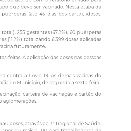
rupo que deve ser vacinado. Nesta etapa da
uérperas (até 45 dias pós-parto), idosos,
total), 255 gestantes (67,2%), 60 puérperas
res (11,2%) totalizando 6.399 doses aplicadas
 vacina futuramente.
as-feiras. A aplicação das doses nas pessoas
a contra a Covid-19. As demais vacinas do
ia do Município, de segunda a sexta-feira.
cinação: carteira de vacinação e cartão do
do aglomerações.
440 doses, através da 3ª Regional de Saúde.
0 anos ou mais e 100 para trabalhadores da