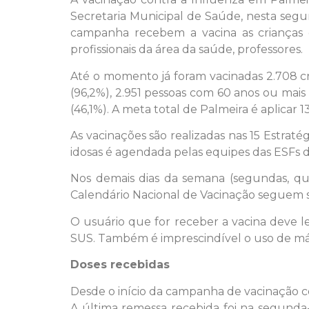
Secretaria Municipal de Saúde, nesta segu
campanha recebem a vacina as crianças de
profissionais da área da saúde, professores.
Até o momento já foram vacinadas 2.708 cri
(96,2%), 2.951 pessoas com 60 anos ou mais (
(46,1%). A meta total de Palmeira é aplica
As vacinações são realizadas nas 15 Estraté
idosas é agendada pelas equipes das ESFs d
Nos demais dias da semana (segundas, qui
Calendário Nacional de Vacinação seguem se
O usuário que for receber a vacina deve l
SUS. Também é imprescindível o uso de má
Doses recebidas
Desde o início da campanha de vacinação co
A última remessa recebida foi na segunda-