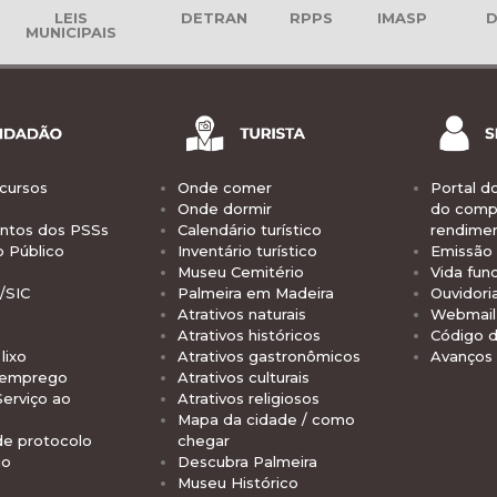
LEIS
DETRAN
RPPS
IMASP
D
MUNICIPAIS
cursos
Onde comer
Portal d
Onde dormir
do comp
tos dos PSSs
Calendário turístico
rendime
o Público
Inventário turístico
Emissão 
Museu Cemitério
Vida func
/SIC
Palmeira em Madeira
Ouvidori
Atrativos naturais
Webmail 
Atrativos históricos
Código d
lixo
Atrativos gastronômicos
Avanços
 emprego
Atrativos culturais
Serviço ao
Atrativos religiosos
Mapa da cidade / como
de protocolo
chegar
io
Descubra Palmeira
Museu Histórico