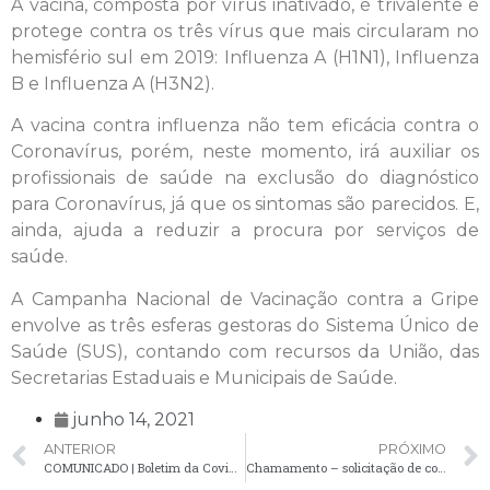
A vacina, composta por vírus inativado, é trivalente e
protege contra os três vírus que mais circularam no
hemisfério sul em 2019: Influenza A (H1N1), Influenza
B e Influenza A (H3N2).
A vacina contra influenza não tem eficácia contra o
Coronavírus, porém, neste momento, irá auxiliar os
profissionais de saúde na exclusão do diagnóstico
para Coronavírus, já que os sintomas são parecidos. E,
ainda, ajuda a reduzir a procura por serviços de
saúde.
A Campanha Nacional de Vacinação contra a Gripe
envolve as três esferas gestoras do Sistema Único de
Saúde (SUS), contando com recursos da União, das
Secretarias Estaduais e Municipais de Saúde.
junho 14, 2021
ANTERIOR
PRÓXIMO
COMUNICADO | Boletim da Covid-19 apresenta dois óbitos e 56 novos casos confirmados
Chamamento – solicitação de comparecimento de candidatos – 14/06