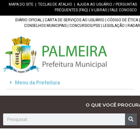
MAPA DO SITE
|
TECLAS DE ATALHO
|
AJUDA AO USUÁRIO / PERGUNTAS
FREQUENTES (FAQ)
|
V-LIBRAS
|
FALE CONOSCO
DIÁRIO OFICIAL
|
CARTA DE SERVIÇOS AO USUÁRIO
|
CÓDIGO DE ÉTICA
|
CONSELHOS MUNICIPAIS
|
CONCURSOS/PSS
|
LEGISLAÇÃO
|
RADAR
Menu da Prefeitura
O QUE VOCÊ PROCUR