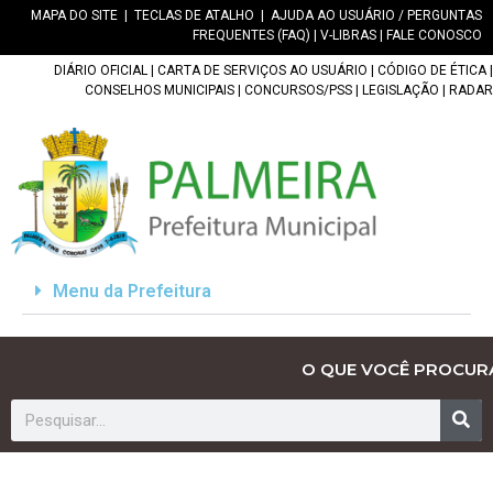
MAPA DO SITE
|
TECLAS DE ATALHO
|
AJUDA AO USUÁRIO / PERGUNTAS
FREQUENTES (FAQ)
|
V-LIBRAS
|
FALE CONOSCO
DIÁRIO OFICIAL
|
CARTA DE SERVIÇOS AO USUÁRIO
|
CÓDIGO DE ÉTICA
|
CONSELHOS MUNICIPAIS
|
CONCURSOS/PSS
|
LEGISLAÇÃO
|
RADAR
Menu da Prefeitura
O QUE VOCÊ PROCUR