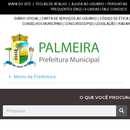
MAPA DO SITE
|
TECLAS DE ATALHO
|
AJUDA AO USUÁRIO / PERGUNTAS
FREQUENTES (FAQ)
|
V-LIBRAS
|
FALE CONOSCO
DIÁRIO OFICIAL
|
CARTA DE SERVIÇOS AO USUÁRIO
|
CÓDIGO DE ÉTICA
|
CONSELHOS MUNICIPAIS
|
CONCURSOS/PSS
|
LEGISLAÇÃO
|
RADAR
Menu da Prefeitura
O QUE VOCÊ PROCUR