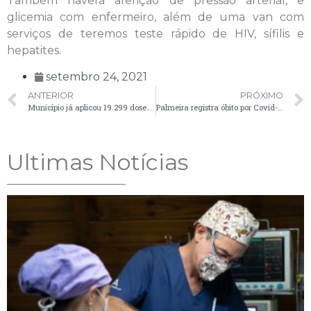
Também haverá aferição de pressão arterial, e
glicemia com enfermeiro, além de uma van com
serviços de teremos teste rápido de HIV, sífilis e
hepatites.
setembro 24, 2021
ANTERIOR
PRÓXIMO
Município já aplicou 19.299 doses de vacina contra a Influenza
Palmeira registra óbito por Covid-19 e confirma sete novos casos
Ultimas Notícias