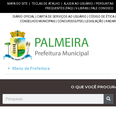
MAPA DO SITE
|
TECLAS DE ATALHO
|
AJUDA AO USUÁRIO / PERGUNTAS
FREQUENTES (FAQ)
|
V-LIBRAS
|
FALE CONOSCO
DIÁRIO OFICIAL
|
CARTA DE SERVIÇOS AO USUÁRIO
|
CÓDIGO DE ÉTICA
|
CONSELHOS MUNICIPAIS
|
CONCURSOS/PSS
|
LEGISLAÇÃO
|
RADAR
Menu da Prefeitura
O QUE VOCÊ PROCUR