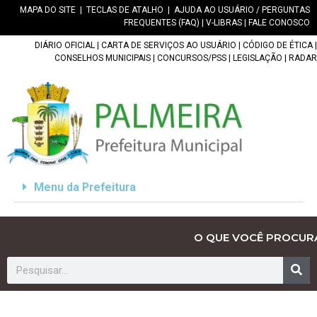
MAPA DO SITE
|
TECLAS DE ATALHO
|
AJUDA AO USUÁRIO / PERGUNTAS
FREQUENTES (FAQ)
|
V-LIBRAS
|
FALE CONOSCO
DIÁRIO OFICIAL
|
CARTA DE SERVIÇOS AO USUÁRIO
|
CÓDIGO DE ÉTICA
|
CONSELHOS MUNICIPAIS
|
CONCURSOS/PSS
|
LEGISLAÇÃO
|
RADAR
Menu da Prefeitura
O QUE VOCÊ PROCUR