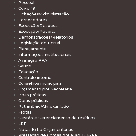
Pessoal
Covid-19
Licitações/Administração
Fornecedores
Execução/Despesa
Execução/Receita
Demonstrações/Relatórios
Legislação do Portal
Planejamento
Informações institucionais
Avaliação PPA
Saúde
Educação
Controle interno
Conselhos municipais
Orçamento por Secretaria
Boas práticas
Obras públicas
Patrimônio/Almoxarifado
Frotas
Gestão e Gerenciamento de resíduos
LRF
Notas Extra Orçamentárias
Prestação de Contas Anual ao TCE-PR