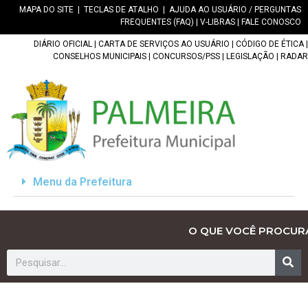
MAPA DO SITE
|
TECLAS DE ATALHO
|
AJUDA AO USUÁRIO / PERGUNTAS
FREQUENTES (FAQ)
|
V-LIBRAS
|
FALE CONOSCO
DIÁRIO OFICIAL
|
CARTA DE SERVIÇOS AO USUÁRIO
|
CÓDIGO DE ÉTICA
|
CONSELHOS MUNICIPAIS
|
CONCURSOS/PSS
|
LEGISLAÇÃO
|
RADAR
Menu da Prefeitura
O QUE VOCÊ PROCUR