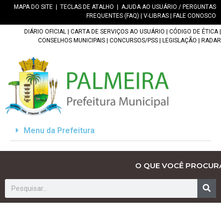
MAPA DO SITE
|
TECLAS DE ATALHO
|
AJUDA AO USUÁRIO / PERGUNTAS
FREQUENTES (FAQ)
|
V-LIBRAS
|
FALE CONOSCO
DIÁRIO OFICIAL
|
CARTA DE SERVIÇOS AO USUÁRIO
|
CÓDIGO DE ÉTICA
|
CONSELHOS MUNICIPAIS
|
CONCURSOS/PSS
|
LEGISLAÇÃO
|
RADAR
Menu da Prefeitura
O QUE VOCÊ PROCUR