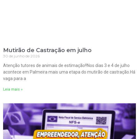
Mutirão de Castração em julho
30 de junho de 2026
Atenção tutores de animais de estimação!!Nos dias 3 e 4 de julho
acontece em Palmeira mais uma etapa do mutirão de castração.Há
vaga para a
Leia mais »