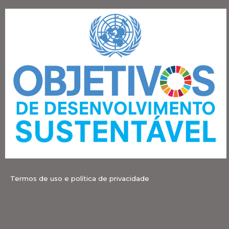
Termos de uso e política de privacidade