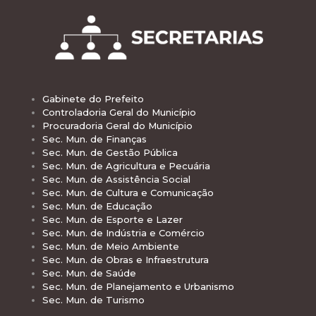
Gabinete do Prefeito
Controladoria Geral do Município
Procuradoria Geral do Município
Sec. Mun. de Finanças
Sec. Mun. de Gestão Pública
Sec. Mun. de Agricultura e Pecuária
Sec. Mun. de Assistência Social
Sec. Mun. de Cultura e Comunicação
Sec. Mun. de Educação
Sec. Mun. de Esporte e Lazer
Sec. Mun. de Indústria e Comércio
Sec. Mun. de Meio Ambiente
Sec. Mun. de Obras e Infraestrutura
Sec. Mun. de Saúde
Sec. Mun. de Planejamento e Urbanismo
Sec. Mun. de Turismo