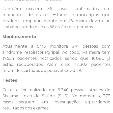
Também existem 36 casos confirmados em
moradores de outros Estados e municípios que
residem temporariamente em Palmeira devido ao
trabalho, sendo que os 36 estão recuperados.
Monitoramento
Atualmente a SMS monitora 674 pessoas com
síndrome respiratória/gripal. Ao todo, Palmeira tem
17.554 pacientes notificados, sendo que 16.880 já
estão recuperados. Além disso, 12.302 pacientes
foram descartados de possível Covid-19.
Testes
O teste foi realizado em 9.346 pessoas através do
Sistema Único de Saúde (SUS). No momento, 373
casos seguem em investigação, aguardando
resultados dos exames.