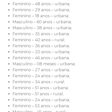
Feminino – 48 anos – urbana;
Feminino – 29 anos – urbana;
Feminino – 18 anos – urbana;
Masculino – 60 anos – urbana;
Masculino – 38 anos – urbana;
Feminino – 35 anos – urbana;
Feminino – 40 anos – rural;
Feminino – 36 anos – urbana;
Feminino – 20 anos – urbana;
Feminino – 46 anos – urbana;
Masculino – 08 meses – urbana;
Feminino – 27 anos – urbana;
Feminino – 24 anos – urbana;
Feminino – 34 anos – rural;
Feminino – 51 anos – urbana;
Feminino – 51 anos – rural;
Feminino – 24 anos – urbana;
Feminino – 53 anos – urbana;
Masculino – 45 anos – rural;