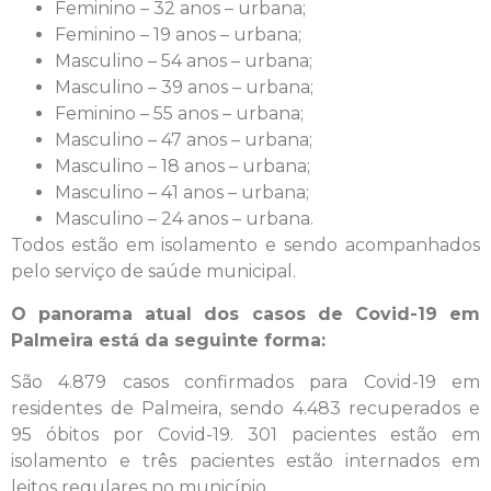
Feminino – 32 anos – urbana;
Feminino – 19 anos – urbana;
Masculino – 54 anos – urbana;
Masculino – 39 anos – urbana;
Feminino – 55 anos – urbana;
Masculino – 47 anos – urbana;
Masculino – 18 anos – urbana;
Masculino – 41 anos – urbana;
Masculino – 24 anos – urbana.
Todos estão em isolamento e sendo acompanhados
pelo serviço de saúde municipal.
O panorama atual dos casos de Covid-19 em
Palmeira está da seguinte forma:
São 4.879 casos confirmados para Covid-19 em
residentes de Palmeira, sendo 4.483 recuperados e
95 óbitos por Covid-19. 301 pacientes estão em
isolamento e três pacientes estão internados em
leitos regulares no município.