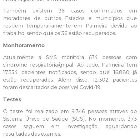
Também existem 36 casos confirmados em
moradores de outros Estados e municípios que
residem temporariamente em Palmeira devido ao
trabalho, sendo que os 36 estão recuperados.
Monitoramento
Atualmente a SMS monitora 674 pessoas com
síndrome respiratória/gripal. Ao todo, Palmeira tem
17.554 pacientes notificados, sendo que 16.880 já
estão recuperados. Além disso, 12.302 pacientes
foram descartados de possível Covid-19.
Testes
O teste foi realizado em 9.346 pessoas através do
Sistema Único de Saúde (SUS). No momento, 373
casos seguem em investigação, aguardando
resultados dos exames.