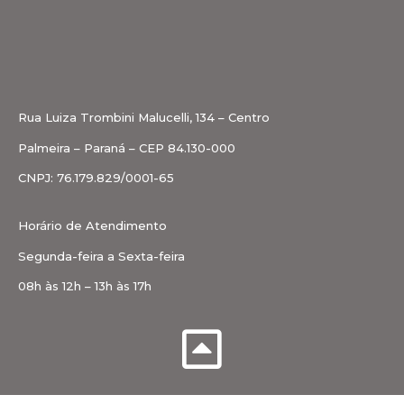
Rua Luiza Trombini Malucelli, 134 – Centro
Palmeira – Paraná – CEP 84.130-000
CNPJ: 76.179.829/0001-65
Horário de Atendimento
Segunda-feira a Sexta-feira
08h às 12h – 13h às 17h