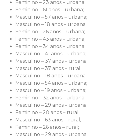
Feminino – 23 anos – urbana;
Feminino – 61 anos – urbana;
Masculino – 57 anos – urbana;
Masculino – 18 anos – urbana;
Feminino – 26 anos – urbana;
Feminino – 43 anos – urbana;
Feminino – 34 anos – urbana;
Masculino – 41 anos – urbana;
Masculino – 37 anos – urbana;
Masculino – 37 anos – rural;
Masculino – 18 anos – urbana;
Masculino – 54 anos – urbana;
Masculino – 19 anos – urbana;
Feminino – 32 anos – urbana;
Masculino – 29 anos – urbana;
Feminino – 20 anos – rural;
Masculino – 63 anos – rural;
Feminino – 26 anos – rural;
Masculino – 29 anos – urbana;