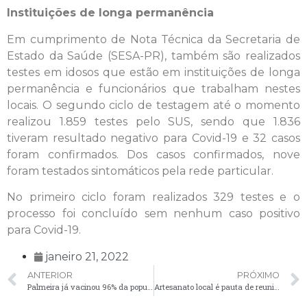
Instituições de longa permanência
Em cumprimento de Nota Técnica da Secretaria de
Estado da Saúde (SESA-PR), também são realizados
testes em idosos que estão em instituições de longa
permanência e funcionários que trabalham nestes
locais. O segundo ciclo de testagem até o momento
realizou 1.859 testes pelo SUS, sendo que 1.836
tiveram resultado negativo para Covid-19 e 32 casos
foram confirmados. Dos casos confirmados, nove
foram testados sintomáticos pela rede particular.
No primeiro ciclo foram realizados 329 testes e o
processo foi concluído sem nenhum caso positivo
para Covid-19.
janeiro 21, 2022
ANTERIOR
PRÓXIMO
Palmeira já vacinou 96% da população-alvo com duas doses ou dose única contra a Covid-19
Artesanato local é pauta de reunião visando fomento de atividades