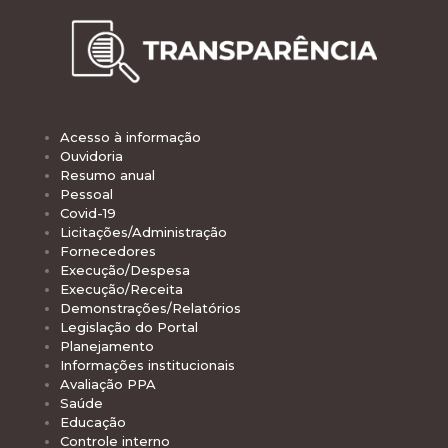
Acesso à informação
Ouvidoria
Resumo anual
Pessoal
Covid-19
Licitações/Administração
Fornecedores
Execução/Despesa
Execução/Receita
Demonstrações/Relatórios
Legislação do Portal
Planejamento
Informações institucionais
Avaliação PPA
Saúde
Educação
Controle interno