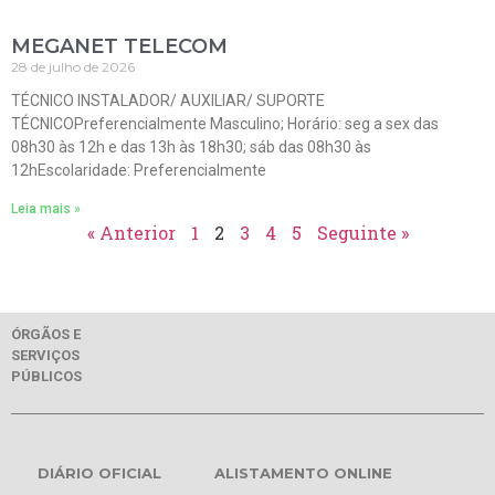
MEGANET TELECOM
28 de julho de 2026
TÉCNICO INSTALADOR/ AUXILIAR/ SUPORTE
TÉCNICOPreferencialmente Masculino; Horário: seg a sex das
08h30 às 12h e das 13h às 18h30; sáb das 08h30 às
12hEscolaridade: Preferencialmente
Leia mais »
« Anterior
1
2
3
4
5
Seguinte »
ÓRGÃOS E
SERVIÇOS
PÚBLICOS
DIÁRIO OFICIAL
ALISTAMENTO ONLINE