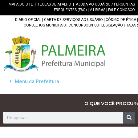
MAPA DO SITE
|
TECLAS DE ATALHO
|
AJUDA AO USUÁRIO / PERGUNTAS
FREQUENTES (FAQ)
|
V-LIBRAS
|
FALE CONOSCO
DIÁRIO OFICIAL
|
CARTA DE SERVIÇOS AO USUÁRIO
|
CÓDIGO DE ÉTICA
|
CONSELHOS MUNICIPAIS
|
CONCURSOS/PSS
|
LEGISLAÇÃO
|
RADAR
Menu da Prefeitura
O QUE VOCÊ PROCUR