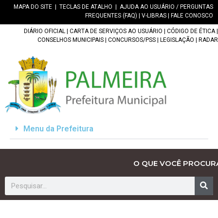
MAPA DO SITE
|
TECLAS DE ATALHO
|
AJUDA AO USUÁRIO / PERGUNTAS
FREQUENTES (FAQ)
|
V-LIBRAS
|
FALE CONOSCO
DIÁRIO OFICIAL
|
CARTA DE SERVIÇOS AO USUÁRIO
|
CÓDIGO DE ÉTICA
|
CONSELHOS MUNICIPAIS
|
CONCURSOS/PSS
|
LEGISLAÇÃO
|
RADAR
Menu da Prefeitura
O QUE VOCÊ PROCUR