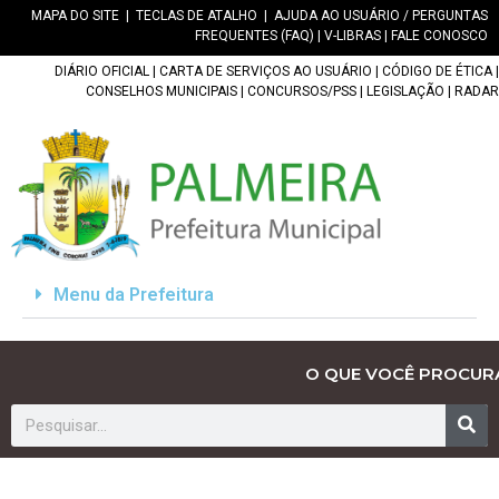
MAPA DO SITE
|
TECLAS DE ATALHO
|
AJUDA AO USUÁRIO / PERGUNTAS
FREQUENTES (FAQ)
|
V-LIBRAS
|
FALE CONOSCO
DIÁRIO OFICIAL
|
CARTA DE SERVIÇOS AO USUÁRIO
|
CÓDIGO DE ÉTICA
|
CONSELHOS MUNICIPAIS
|
CONCURSOS/PSS
|
LEGISLAÇÃO
|
RADAR
Menu da Prefeitura
O QUE VOCÊ PROCUR