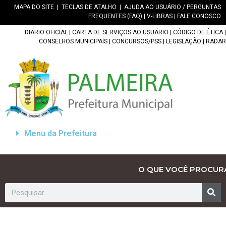
MAPA DO SITE
|
TECLAS DE ATALHO
|
AJUDA AO USUÁRIO / PERGUNTAS
FREQUENTES (FAQ)
|
V-LIBRAS
|
FALE CONOSCO
DIÁRIO OFICIAL
|
CARTA DE SERVIÇOS AO USUÁRIO
|
CÓDIGO DE ÉTICA
|
CONSELHOS MUNICIPAIS
|
CONCURSOS/PSS
|
LEGISLAÇÃO
|
RADAR
Menu da Prefeitura
O QUE VOCÊ PROCUR