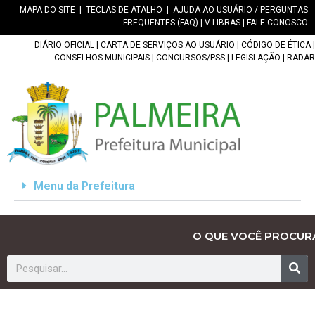
MAPA DO SITE
|
TECLAS DE ATALHO
|
AJUDA AO USUÁRIO / PERGUNTAS
FREQUENTES (FAQ)
|
V-LIBRAS
|
FALE CONOSCO
DIÁRIO OFICIAL
|
CARTA DE SERVIÇOS AO USUÁRIO
|
CÓDIGO DE ÉTICA
|
CONSELHOS MUNICIPAIS
|
CONCURSOS/PSS
|
LEGISLAÇÃO
|
RADAR
Menu da Prefeitura
O QUE VOCÊ PROCUR