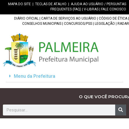
MAPA DO SITE
|
TECLAS DE ATALHO
|
AJUDA AO USUÁRIO / PERGUNTAS
FREQUENTES (FAQ)
|
V-LIBRAS
|
FALE CONOSCO
DIÁRIO OFICIAL
|
CARTA DE SERVIÇOS AO USUÁRIO
|
CÓDIGO DE ÉTICA
|
CONSELHOS MUNICIPAIS
|
CONCURSOS/PSS
|
LEGISLAÇÃO
|
RADAR
Menu da Prefeitura
O QUE VOCÊ PROCUR