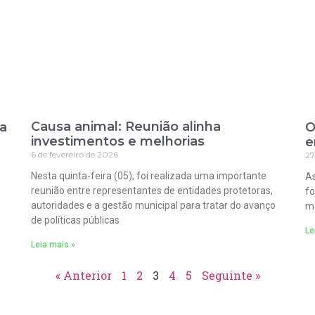
Causa animal: Reunião alinha
ra
O
investimentos e melhorias
e
6 de fevereiro de 2026
27
Nesta quinta-feira (05), foi realizada uma importante
As
reunião entre representantes de entidades protetoras,
fo
autoridades e a gestão municipal para tratar do avanço
ma
de políticas públicas
Le
Leia mais »
« Anterior
1
2
3
4
5
Seguinte »