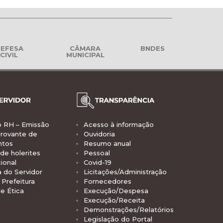
EFESA
CÂMARA
BNDES
CIVIL
MUNICIPAL
o RH – Emissão
Acesso à informação
rovante de
Ouvidoria
ntos
Resumo anual
de holerites
Pessoal
ional
Covid-19
a do Servidor
Licitações/Administração
Prefeitura
Fornecedores
e Ética
Execução/Despesa
Execução/Receita
Demonstrações/Relatórios
Legislação do Portal