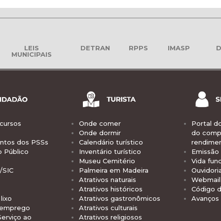
LEIS
DETRAN
RPPS
IMASP
D
MUNICIPAIS
cursos
Onde comer
Portal d
Onde dormir
do comp
tos dos PSSs
Calendário turístico
rendime
o Público
Inventário turístico
Emissão 
Museu Cemitério
Vida func
/SIC
Palmeira em Madeira
Ouvidori
Atrativos naturais
Webmail 
Atrativos históricos
Código d
lixo
Atrativos gastronômicos
Avanços
 emprego
Atrativos culturais
Serviço ao
Atrativos religiosos