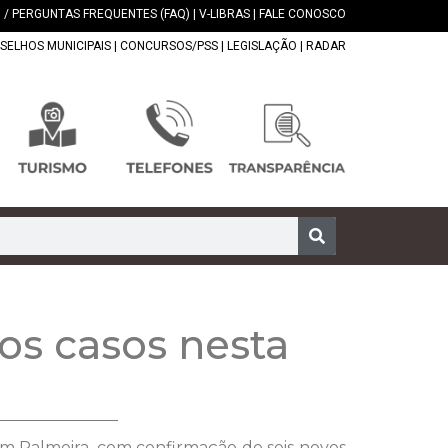
 / PERGUNTAS FREQUENTES (FAQ)
|
V-LIBRAS
|
FALE CONOSCO
SELHOS MUNICIPAIS
|
CONCURSOS/PSS
|
LEGISLAÇÃO
|
RADAR
os casos nesta
 em Palmeira, com confirmação de seis novos