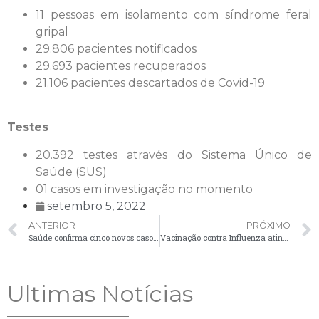
11 pessoas em isolamento com síndrome feral
gripal
29.806 pacientes notificados
29.693 pacientes recuperados
21.106 pacientes descartados de Covid-19
Testes
20.392 testes através do Sistema Único de
Saúde (SUS)
01 casos em investigação no momento
setembro 5, 2022
ANTERIOR
PRÓXIMO
Saúde confirma cinco novos casos em boletim da Covid-19 nesta sexta-feira (2)
Vacinação contra Influenza atinge 66% do público alvo e contra Poliomielite chega a 49%
Ultimas Notícias