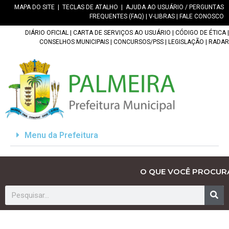
MAPA DO SITE
|
TECLAS DE ATALHO
|
AJUDA AO USUÁRIO / PERGUNTAS
FREQUENTES (FAQ)
|
V-LIBRAS
|
FALE CONOSCO
DIÁRIO OFICIAL
|
CARTA DE SERVIÇOS AO USUÁRIO
|
CÓDIGO DE ÉTICA
|
CONSELHOS MUNICIPAIS
|
CONCURSOS/PSS
|
LEGISLAÇÃO
|
RADAR
Menu da Prefeitura
O QUE VOCÊ PROCUR