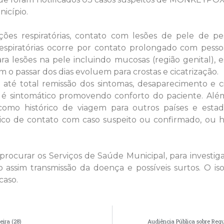
icípio.
ções respiratórias, contato com lesões de pele de pe
espiratórias ocorre por contato prolongado com pessoa
a lesões na pele incluindo mucosas (região genital), 
 o passar dos dias evoluem para crostas e cicatrização.
até total remissão dos sintomas, desaparecimento e 
 é sintomático promovendo conforto do paciente. Alé
 como histórico de viagem para outros países e estad
rico de contato com caso suspeito ou confirmado, ou h
procurar os Serviços de Saúde Municipal, para investi
 assim transmissão da doença e possíveis surtos. O is
caso.
eira (28)
Audiência Pública sobre Reg