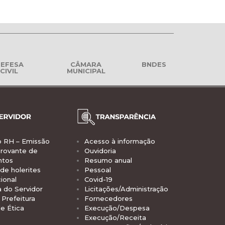
EFESA
CÂMARA
BNDES
CIVIL
MUNICIPAL
o RH – Emissão
Acesso à informação
rovante de
Ouvidoria
ntos
Resumo anual
de holerites
Pessoal
ional
Covid-19
a do Servidor
Licitações/Administração
Prefeitura
Fornecedores
e Ética
Execução/Despesa
Execução/Receita