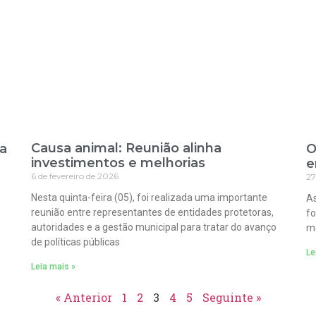
Causa animal: Reunião alinha
ra
O
investimentos e melhorias
e
6 de fevereiro de 2026
27
Nesta quinta-feira (05), foi realizada uma importante
As
reunião entre representantes de entidades protetoras,
fo
autoridades e a gestão municipal para tratar do avanço
ma
de políticas públicas
Le
Leia mais »
« Anterior
1
2
3
4
5
Seguinte »