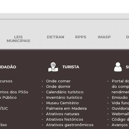
LEIS
DETRAN
RPPS
IMASP
D
MUNICIPAIS
cursos
Onde comer
Portal d
Onde dormir
do comp
tos dos PSSs
Calendário turístico
rendime
o Público
Inventário turístico
Emissão 
Museu Cemitério
Vida func
/SIC
Palmeira em Madeira
Ouvidori
Atrativos naturais
Webmail 
Atrativos históricos
Código d
lixo
Atrativos gastronômicos
Avanços