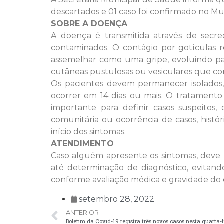
descartados e 01 caso foi confirmado no Mun
SOBRE A DOENÇA
A doença é transmitida através de secre
contaminados. O contágio por gotículas r
assemelhar como uma gripe, evoluindo par
cutâneas pustulosas ou vesiculares que com
Os pacientes devem permanecer isolados, 
ocorrer em 14 dias ou mais. O tratamento
importante para definir casos suspeitos,
comunitária ou ocorrência de casos, histó
início dos sintomas.
ATENDIMENTO
Caso alguém apresente os sintomas, deve 
até determinação de diagnóstico, evitando
conforme avaliação médica e gravidade do 
setembro 28, 2022
ANTERIOR
Boletim da Covid-19 registra três novos casos nesta quarta-f