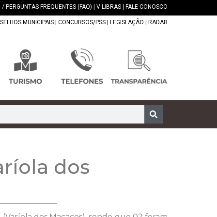
 / PERGUNTAS FREQUENTES (FAQ)
|
V-LIBRAS
|
FALE CONOSCO
SELHOS MUNICIPAIS
|
CONCURSOS/PSS
|
LEGISLAÇÃO
|
RADAR
aríola dos
(Varíola dos Macacos), sendo que 02 foram