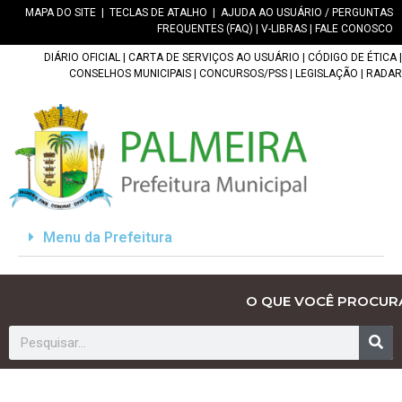
MAPA DO SITE
|
TECLAS DE ATALHO
|
AJUDA AO USUÁRIO / PERGUNTAS
FREQUENTES (FAQ)
|
V-LIBRAS
|
FALE CONOSCO
DIÁRIO OFICIAL
|
CARTA DE SERVIÇOS AO USUÁRIO
|
CÓDIGO DE ÉTICA
|
CONSELHOS MUNICIPAIS
|
CONCURSOS/PSS
|
LEGISLAÇÃO
|
RADAR
Menu da Prefeitura
O QUE VOCÊ PROCUR