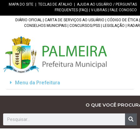
MAPA DO SITE
|
TECLAS DE ATALHO
|
AJUDA AO USUÁRIO / PERGUNTAS
FREQUENTES (FAQ)
|
V-LIBRAS
|
FALE CONOSCO
DIÁRIO OFICIAL
|
CARTA DE SERVIÇOS AO USUÁRIO
|
CÓDIGO DE ÉTICA
|
CONSELHOS MUNICIPAIS
|
CONCURSOS/PSS
|
LEGISLAÇÃO
|
RADAR
Menu da Prefeitura
O QUE VOCÊ PROCUR