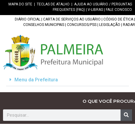
MAPA DO SITE
|
TECLAS DE ATALHO
|
AJUDA AO USUÁRIO / PERGUNTAS
FREQUENTES (FAQ)
|
V-LIBRAS
|
FALE CONOSCO
DIÁRIO OFICIAL
|
CARTA DE SERVIÇOS AO USUÁRIO
|
CÓDIGO DE ÉTICA
|
CONSELHOS MUNICIPAIS
|
CONCURSOS/PSS
|
LEGISLAÇÃO
|
RADAR
Menu da Prefeitura
O QUE VOCÊ PROCUR