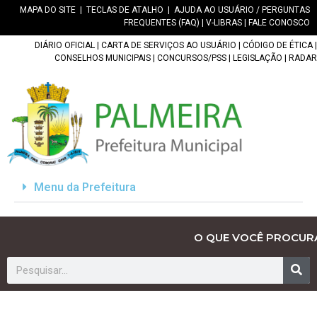
MAPA DO SITE
|
TECLAS DE ATALHO
|
AJUDA AO USUÁRIO / PERGUNTAS
FREQUENTES (FAQ)
|
V-LIBRAS
|
FALE CONOSCO
DIÁRIO OFICIAL
|
CARTA DE SERVIÇOS AO USUÁRIO
|
CÓDIGO DE ÉTICA
|
CONSELHOS MUNICIPAIS
|
CONCURSOS/PSS
|
LEGISLAÇÃO
|
RADAR
Menu da Prefeitura
O QUE VOCÊ PROCUR