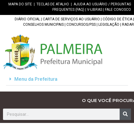
MAPA DO SITE
|
TECLAS DE ATALHO
|
AJUDA AO USUÁRIO / PERGUNTAS
FREQUENTES (FAQ)
|
V-LIBRAS
|
FALE CONOSCO
DIÁRIO OFICIAL
|
CARTA DE SERVIÇOS AO USUÁRIO
|
CÓDIGO DE ÉTICA
|
CONSELHOS MUNICIPAIS
|
CONCURSOS/PSS
|
LEGISLAÇÃO
|
RADAR
Menu da Prefeitura
O QUE VOCÊ PROCUR