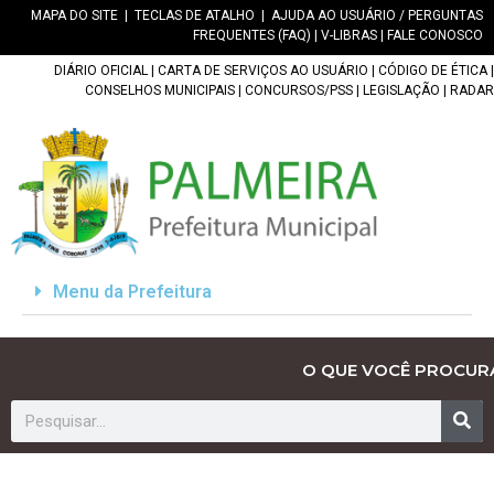
MAPA DO SITE
|
TECLAS DE ATALHO
|
AJUDA AO USUÁRIO / PERGUNTAS
FREQUENTES (FAQ)
|
V-LIBRAS
|
FALE CONOSCO
DIÁRIO OFICIAL
|
CARTA DE SERVIÇOS AO USUÁRIO
|
CÓDIGO DE ÉTICA
|
CONSELHOS MUNICIPAIS
|
CONCURSOS/PSS
|
LEGISLAÇÃO
|
RADAR
Menu da Prefeitura
O QUE VOCÊ PROCUR