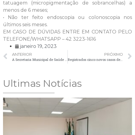
tatuagem (micropigmentação de sobrancelhas) a
menos de 6 meses;
• Não ter feito endoscopia ou colonoscopia nos
últimos seis meses.
EM CASO DE DÚVIDAS ENTRE EM CONTATO PELO
TELEFONE/WHATSAPP – 42 3223-1616
janeiro 19, 2023
ANTERIOR
PRÓXIMO
A Secretaria Municipal de Saúde solicita o comparecimento de usuários do setor de TFD (Tratamento fora de domicílio)
Registrados cinco novos casos de Covid-19 no boletim desta sexta-feira (20)
Ultimas Notícias