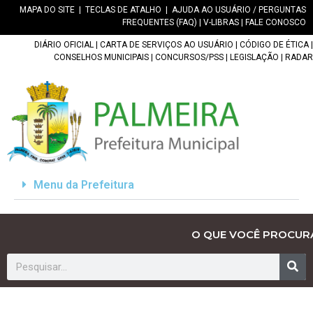
MAPA DO SITE
|
TECLAS DE ATALHO
|
AJUDA AO USUÁRIO / PERGUNTAS
FREQUENTES (FAQ)
|
V-LIBRAS
|
FALE CONOSCO
DIÁRIO OFICIAL
|
CARTA DE SERVIÇOS AO USUÁRIO
|
CÓDIGO DE ÉTICA
|
CONSELHOS MUNICIPAIS
|
CONCURSOS/PSS
|
LEGISLAÇÃO
|
RADAR
Menu da Prefeitura
O QUE VOCÊ PROCUR