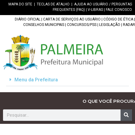
MAPA DO SITE
|
TECLAS DE ATALHO
|
AJUDA AO USUÁRIO / PERGUNTAS
FREQUENTES (FAQ)
|
V-LIBRAS
|
FALE CONOSCO
DIÁRIO OFICIAL
|
CARTA DE SERVIÇOS AO USUÁRIO
|
CÓDIGO DE ÉTICA
|
CONSELHOS MUNICIPAIS
|
CONCURSOS/PSS
|
LEGISLAÇÃO
|
RADAR
Menu da Prefeitura
O QUE VOCÊ PROCUR