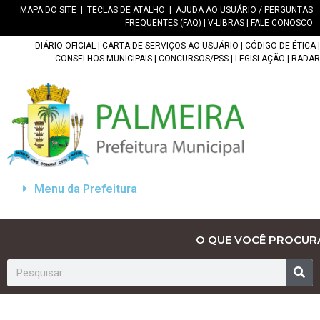
MAPA DO SITE
|
TECLAS DE ATALHO
|
AJUDA AO USUÁRIO / PERGUNTAS
FREQUENTES (FAQ)
|
V-LIBRAS
|
FALE CONOSCO
DIÁRIO OFICIAL
|
CARTA DE SERVIÇOS AO USUÁRIO
|
CÓDIGO DE ÉTICA
|
CONSELHOS MUNICIPAIS
|
CONCURSOS/PSS
|
LEGISLAÇÃO
|
RADAR
Menu da Prefeitura
O QUE VOCÊ PROCUR